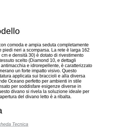
dello
i con comoda e ampia seduta completamente
e piedi neri a scomparsa. La rete è larga 162
 cm e densità 30) è dotato di rivestimento
l tessuto scelto (Diamond 10, e dettagli
antimacchia e idrorepellente, è caratterizzato
nerano un forte impatto visivo. Questo
tatura applicata sui braccioli e alla diversa
rende Oceano perfetto per ambienti in stile
sato per soddisfare esigenze diverse in
questo divano si rivela la soluzione ideale per
apertura del divano letto è a ribalta.
a
Scheda Tecnica